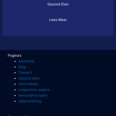
Gezond Eten
Lees Meer
Pagina’s
Anatomie
Blog
Contact
Gezond eten
Gezondheid
Linkpartner pagina
menselijk lichaam
Spijsvertering